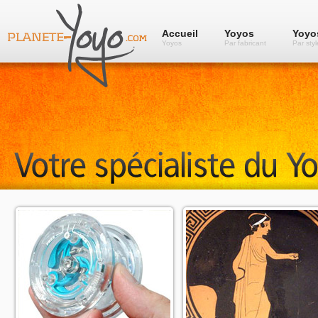
Accueil
Yoyos
Yoyo
Yoyos
Par fabricant
Par styl
Yoyo translucide équipé d'un
Venez découvrir l'histoire des
embrayage a triple action. Il s'agit
yoyos en consultant ce docume
du modèle favori des enfants.
illustré.