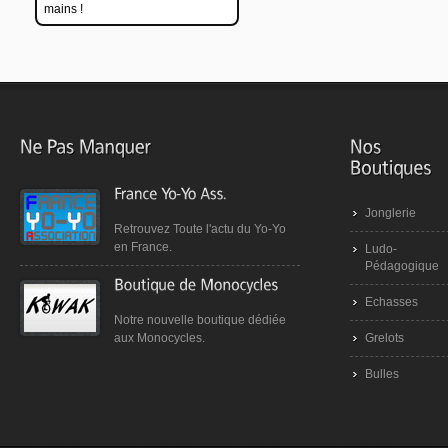
mains !
Jonglerie
Retrouvez Toute l'actu du Yo-Yo
en France.
Ludo-
Pédagogique
Echasses
Notre nouvelle boutique dédiée
Grelots
aux Monocycles.
Bulles