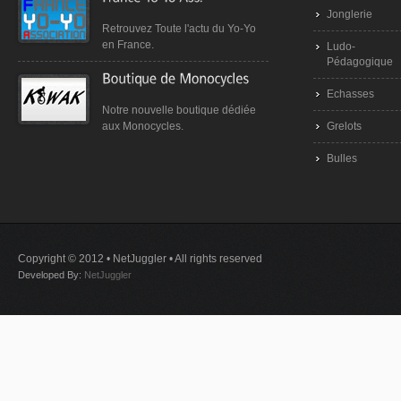
Jonglerie
Retrouvez Toute l'actu du Yo-Yo
en France.
Ludo-
Pédagogique
Echasses
Notre nouvelle boutique dédiée
Grelots
aux Monocycles.
Bulles
Copyright © 2012 • NetJuggler • All rights reserved
Developed By:
NetJuggler