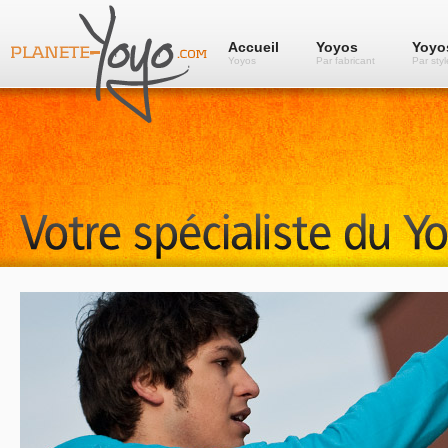
Accueil
Yoyos
Yoyo
Yoyos
Par fabricant
Par styl