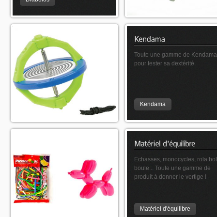
A s'en faire tourner la tête !
Toute une gamme de Kendama
pour tester sa dextérité.
Gyroscope
Kendama
Ballons à sculpter et
Echasses, monocycles, rola bol
documentation
boule... Toute une gamme de
produit à donner le vertige !
Ballons à sculpter
Matériel d'équilibre