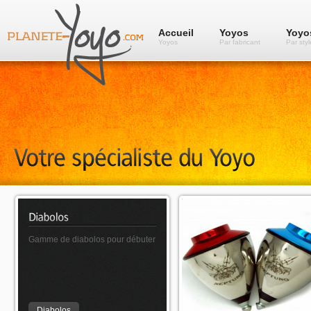
Accueil
Yoyos
Yoyo
Yoyos
Par fabricant
Par styl
Gamme de diabolos pour débuter
Gamme de toupies acrobatique
Diabolos
Toupies acrobatiques