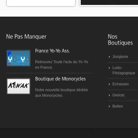
Jonglerie
Retrouvez Toute l'actu du Yo-Yo
en France.
Ludo-
Pédagogique
Echasses
Notre nouvelle boutique dédiée
Grelots
aux Monocycles.
Bulles