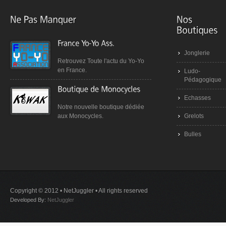
Jonglerie
Retrouvez Toute l'actu du Yo-Yo
en France.
Ludo-
Pédagogique
Echasses
Notre nouvelle boutique dédiée
Grelots
aux Monocycles.
Bulles
Copyright © 2012 • NetJuggler • All rights reserved
Developed By:
NetJuggler